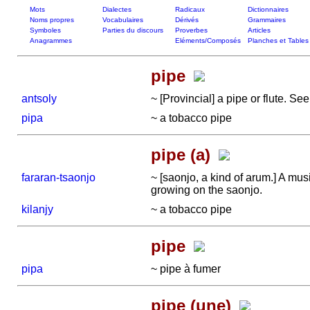
Mots
Dialectes
Radicaux
Dictionnaires
Noms propres
Vocabulaires
Dérivés
Grammaires
Symboles
Parties du discours
Proverbes
Articles
Anagrammes
Eléments/Composés
Planches et Tables
pipe
antsoly
~ [Provincial] a pipe or flute. 
pipa
~ a tobacco pipe
pipe (a)
fararan-tsaonjo
~ [saonjo, a kind of arum.] A mus
growing on the saonjo.
kilanjy
~ a tobacco pipe
pipe
pipa
~ pipe à fumer
pipe (une)