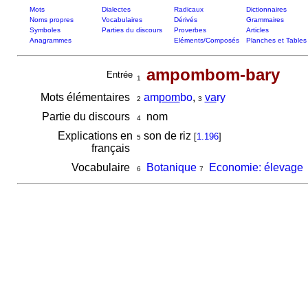
Mots
Dialectes
Radicaux
Dictionnaires
Noms propres
Vocabulaires
Dérivés
Grammaires
Symboles
Parties du discours
Proverbes
Articles
Anagrammes
Eléments/Composés
Planches et Tables
ampombom-bary
Entrée
1
Mots élémentaires
am
pom
bo
,
va
ry
2
3
Partie du discours
nom
4
Explications en
son de riz
[
1.196
]
5
français
Vocabulaire
Botanique
Economie: élevage
6
7