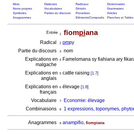
Mots
Dialectes
Radicaux
Dictionnaires
Noms propres
Vocabulaires
Dérivés
Grammaires
Symboles
Parties du discours
Proverbes
Articles
Anagrammes
Eléments/Composés
Planches et Tables
fiom
pi
ana
Entrée
1
Radical
om
py
2
Partie du discours
nom
3
Explications en
Famelomana sy fiahiana ary fikar
4
malgache
Explications en
cattle raising
[
1.7
]
5
anglais
Explications en
élevage
[
1.8
]
6
français
Vocabulaire
Economie: élevage
7
Combinaisons
1 expressions, toponymes, phyto
8
Anagrammes
anampifio
,
fiompiana
9