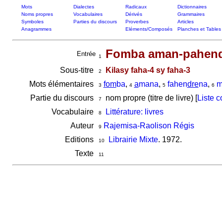
Mots
Dialectes
Radicaux
Dictionnaires
Noms propres
Vocabulaires
Dérivés
Grammaires
Symboles
Parties du discours
Proverbes
Articles
Anagrammes
Eléments/Composés
Planches et Tables
Fomba aman-pahend
Entrée
1
Sous-titre
Kilasy faha-4 sy faha-3
2
Mots élémentaires
fom
ba
,
a
mana
,
fahen
dre
na
,
m
3
4
5
6
Partie du discours
nom propre (titre de livre) [
Liste 
7
Vocabulaire
Littérature: livres
8
Auteur
Rajemisa-Raolison Régis
9
Editions
Librairie Mixte
. 1972.
10
Texte
11