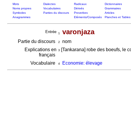
Mots
Dialectes
Radicaux
Dictionnaires
Noms propres
Vocabulaires
Dérivés
Grammaires
Symboles
Parties du discours
Proverbes
Articles
Anagrammes
Eléments/Composés
Planches et Tables
varonjaza
Entrée
1
Partie du discours
nom
2
Explications en
[Tankarana] robe des boeufs, le c
3
français
Vocabulaire
Economie: élevage
4