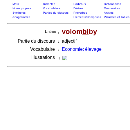
Mots
Dialectes
Radicaux
Dictionnaires
Noms propres
Vocabulaires
Dérivés
Grammaires
Symboles
Parties du discours
Proverbes
Articles
Anagrammes
Eléments/Composés
Planches et Tables
volom
bi
by
Entrée
1
Partie du discours
adjectif
2
Vocabulaire
Economie: élevage
3
Illustrations
4