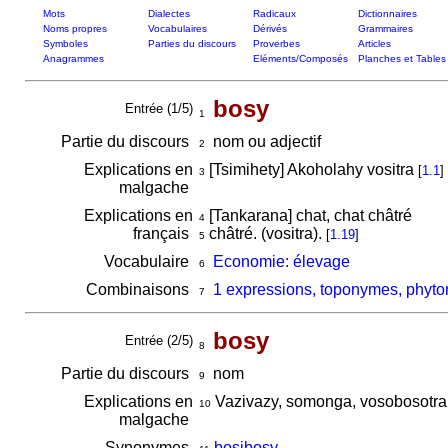
Mots
Dialectes
Radicaux
Dictionnaires
Noms propres
Vocabulaires
Dérivés
Grammaires
Symboles
Parties du discours
Proverbes
Articles
Anagrammes
Eléments/Composés
Planches et Tables
bosy
Entrée (1/5)
1
Partie du discours
nom ou adjectif
2
Explications en
[Tsimihety] Akoholahy vositra
[
1.1
]
3
malgache
Explications en
[Tankarana] chat, chat châtré
4
français
châtré. (vositra).
[
1.19
]
5
Vocabulaire
Economie: élevage
6
Combinaisons
1 expressions, toponymes, phyto
7
bosy
Entrée (2/5)
8
Partie du discours
nom
9
Explications en
Vazivazy, somonga, vosobosotr
10
malgache
Synonymes
bosibosy