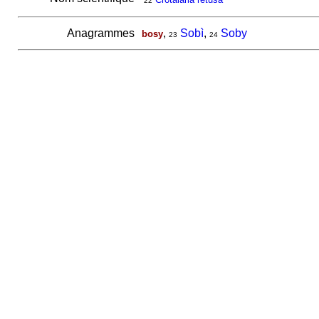
22
Anagrammes
,
Sobì
,
Soby
bosy
23
24