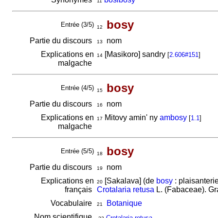
11
bosy
Entrée (3/5)
12
Partie du discours
nom
13
Explications en
[Masikoro] sandry
[
2.606#151
]
14
malgache
bosy
Entrée (4/5)
15
Partie du discours
nom
16
Explications en
Mitovy amin' ny
ambosy
[
1.1
]
17
malgache
bosy
Entrée (5/5)
18
Partie du discours
nom
19
Explications en
[Sakalava] (de
bosy
: plaisanteri
20
français
Crotalaria retusa
L. (Fabaceae). Gr
Vocabulaire
Botanique
21
Nom scientifique
Crotalaria retusa