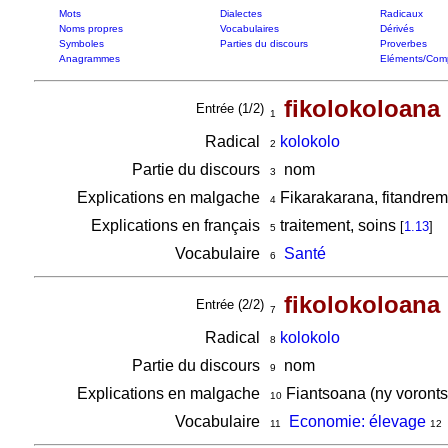
Mots
Dialectes
Radicaux
Noms propres
Vocabulaires
Dérivés
Symboles
Parties du discours
Proverbes
Anagrammes
Eléments/Com
fikolokoloana
Entrée (1/2)
1
Radical
kolokolo
2
Partie du discours
nom
3
Explications en malgache
Fikarakarana, fitandrem
4
Explications en français
traitement, soins
[
1.13
]
5
Vocabulaire
Santé
6
fikolokoloana
Entrée (2/2)
7
Radical
kolokolo
8
Partie du discours
nom
9
Explications en malgache
Fiantsoana (ny voronts
10
Vocabulaire
Economie: élevage
11
12