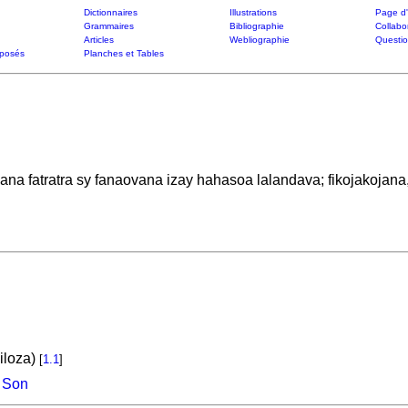
Dictionnaires
Illustrations
Page d'
Grammaires
Bibliographie
Collabo
Articles
Webliographie
Questi
posés
Planches et Tables
ana fatratra sy fanaovana izay hahasoa lalandava; fikojakojana
iloza)
[
1.1
]
Son