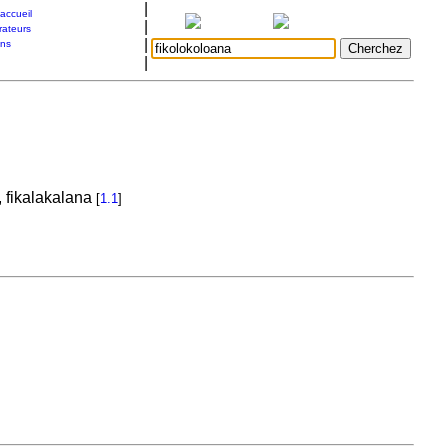
|
accueil
|
rateurs
|
ons
|
, fikalakalana
[
1.1
]