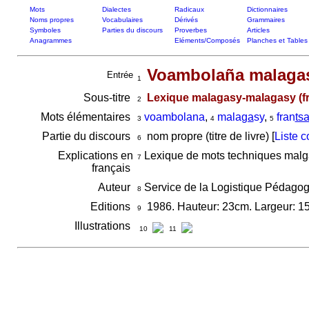
Mots
Dialectes
Radicaux
Dictionnaires
Noms propres
Vocabulaires
Dérivés
Grammaires
Symboles
Parties du discours
Proverbes
Articles
Anagrammes
Eléments/Composés
Planches et Tables
Voambolaña malagas
Entrée
1
Sous-titre
Lexique malagasy-malagasy (fr
2
Mots élémentaires
voambolana
,
mala
ga
sy
,
fran
ts
3
4
5
Partie du discours
nom propre (titre de livre) [
Liste 
6
Explications en
Lexique de mots techniques malga
7
français
Auteur
Service de la Logistique Pédago
8
Editions
1986. Hauteur: 23cm. Largeur: 1
9
Illustrations
10
11