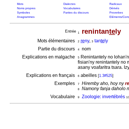
Mots
Dialectes
Radicaux
Noms propres
Vocabulaires
Dérivés
Symboles
Parties du discours
Proverbes
Anagrammes
Eléments/Com
renintan
te
ly
Entrée
1
Mots élémentaires
re
ny
,
tan
te
ly
2
3
Partie du discours
nom
4
Explications en malgache
Renintantely no lohan'ny
5
fisian'ny renintantely no
asany voafaritra tsara. I
Explications en français
abeilles
[
1.3#525
]
6
Exemples
Hiremby aho, hoy ny
r
7
Namony fanja daholo ny
8
Vocabulaire
Zoologie: invertébrés
9
1