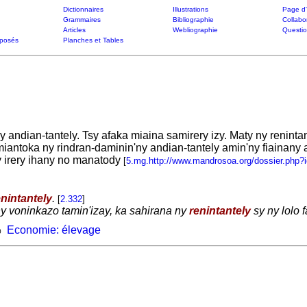
Dictionnaires
Illustrations
Page d'
Grammaires
Bibliographie
Collabo
Articles
Webliographie
Questi
posés
Planches et Tables
 andian-tantely. Tsy afaka miaina samirery izy. Maty ny reninta
 miantoka ny rindran-daminin'ny andian-tantely amin'ny fiainany
zy irery ihany no manatody
[
5.mg.http://www.mandrosoa.org/dossier.php?
enintantely
.
[
2.332
]
 voninkazo tamin'izay, ka sahirana ny
renintantely
sy ny lolo 
Economie: élevage
0