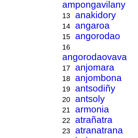
ampongavilany
anakidory
13
angaroa
14
angorodao
15
16
angorodaovava
anjomara
17
anjombona
18
antsodiñy
19
antsoly
20
armonia
21
atrañatra
22
atranatrana
23