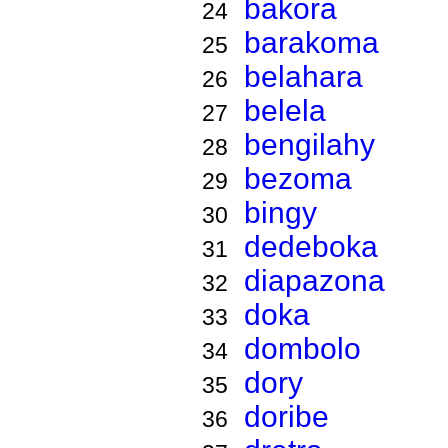
bakora
24
barakoma
25
belahara
26
belela
27
bengilahy
28
bezoma
29
bingy
30
dedeboka
31
diapazona
32
doka
33
dombolo
34
dory
35
doribe
36