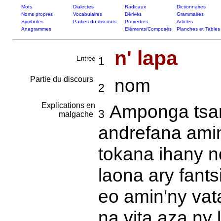
Mots
Dialectes
Radicaux
Dictionnaires
Noms propres
Vocabulaires
Dérivés
Grammaires
Symboles
Parties du discours
Proverbes
Articles
Anagrammes
Eléments/Composés
Planches et Tables
n' lapa
Entrée
1
Partie du discours
nom
2
Explications en
Amponga tsan
3
malgache
andrefana amin
tokana ihany n
laona ary fant
eo amin'ny vat
na vita aza ny