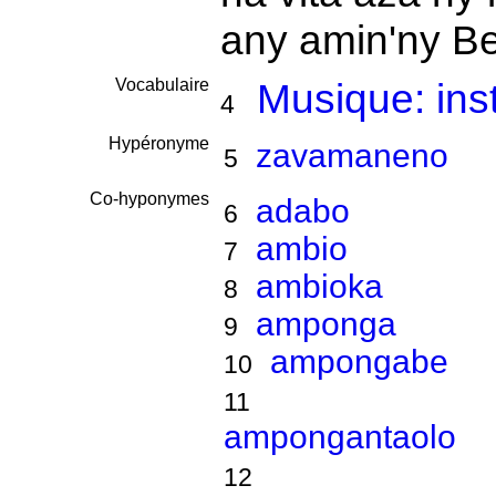
any amin'ny Be
Vocabulaire
Musique: ins
4
Hypéronyme
zavamaneno
5
Co-hyponymes
adabo
6
ambio
7
ambioka
8
amponga
9
ampongabe
10
11
ampongantaolo
12