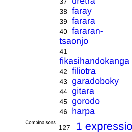
dretra
37
faray
38
farara
39
fararan-
40
tsaonjo
41
fikasihandokanga
filiotra
42
garadoboky
43
gitara
44
gorodo
45
harpa
46
Combinaisons
1 expressi
127