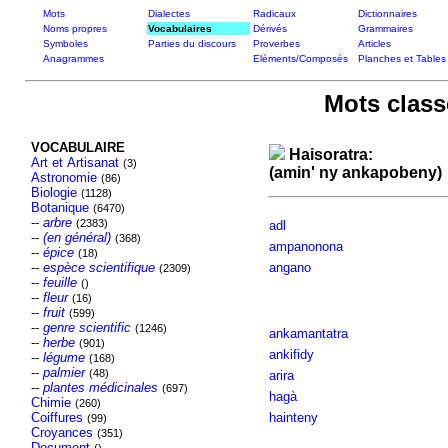
Mots
Dialectes
Radicaux
Dictionnaires
Noms propres
Vocabulaires
Dérivés
Grammaires
Symboles
Parties du discours
Proverbes
Articles
Anagrammes
Eléments/Composés
Planches et Tables
Mots class
VOCABULAIRE
Haisoratra:
Art et Artisanat
(3)
(amin' ny ankapobeny)
Astronomie
(86)
Biologie
(1128)
Botanique
(6470)
--
arbre
(2383)
adl
--
(en général)
(368)
ampanonona
--
épice
(18)
--
espèce scientifique
angano
(2309)
--
feuille
()
--
fleur
(16)
--
fruit
(599)
--
genre scientific
(1246)
ankamantatra
--
herbe
(901)
ankifidy
--
légume
(168)
--
palmier
(48)
arira
--
plantes médicinales
(697)
hagà
Chimie
(260)
Coiffures
hainteny
(99)
Croyances
(351)
Document