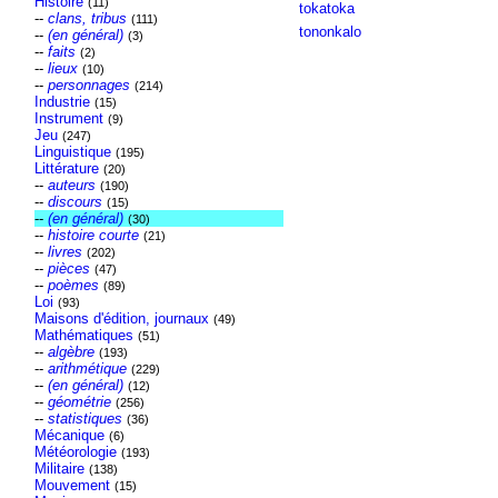
Histoire
(11)
tokatoka
--
clans, tribus
(111)
tononkalo
--
(en général)
(3)
--
faits
(2)
--
lieux
(10)
--
personnages
(214)
Industrie
(15)
Instrument
(9)
Jeu
(247)
Linguistique
(195)
Littérature
(20)
--
auteurs
(190)
--
discours
(15)
--
(en général)
(30)
--
histoire courte
(21)
--
livres
(202)
--
pièces
(47)
--
poèmes
(89)
Loi
(93)
Maisons d'édition, journaux
(49)
Mathématiques
(51)
--
algèbre
(193)
--
arithmétique
(229)
--
(en général)
(12)
--
géométrie
(256)
--
statistiques
(36)
Mécanique
(6)
Météorologie
(193)
Militaire
(138)
Mouvement
(15)