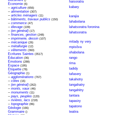
()
haisoratra
Economie
(6)
kabary
--
agriculture
(656)
--
alimentation
(307)
--
articles ménagers
(11)
karajia
--
bâtiments, travaux publics
(150)
lahabolana
--
commerce
(47)
--
élevage
lahatsoratra foronina
(109)
--
(en général)
(17)
lahatsoratra
--
finances, gestion
(248)
--
imprimerie, dessin
(107)
mitady ny very
--
mécanique
(26)
--
métallurgie
(12)
mpisôva
--
vêtements
(360)
ohabolana
Ecritures Saintes
(3517)
Education
rango
(36)
Emotions
(288)
rima
Espace
(195)
tadidy
Etiquette
(78)
Géographie
(1)
tafasery
--
agglomérations
(767)
takahotry
--
côtes
(16)
--
(en général)
tangahatry
(262)
--
monts, vaux
(46)
tangahitry
--
monuments
(11)
tantara
--
pays, peuples
(120)
--
rivières, lacs
(218)
tapasiry
--
topographie
(86)
tapatono
Géologie
(166)
Grammaire
teatira
()