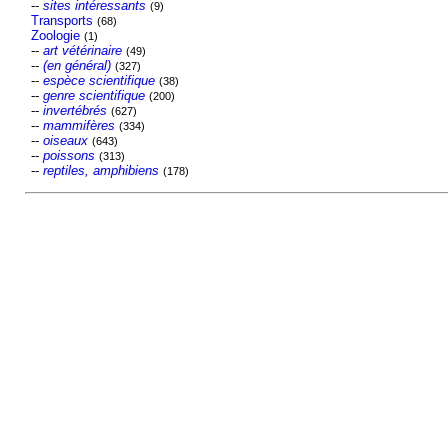
--
sites intéressants
(9)
Transports
(68)
Zoologie
(1)
--
art vétérinaire
(49)
--
(en général)
(327)
--
espèce scientifique
(38)
--
genre scientifique
(200)
--
invertébrés
(627)
--
mammifères
(334)
--
oiseaux
(643)
--
poissons
(313)
--
reptiles, amphibiens
(178)