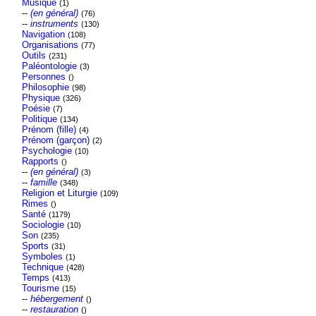
Musique
(1)
--
(en général)
(76)
--
instruments
(130)
Navigation
(108)
Organisations
(77)
Outils
(231)
Paléontologie
(3)
Personnes
()
Philosophie
(98)
Physique
(326)
Poésie
(7)
Politique
(134)
Prénom (fille)
(4)
Prénom (garçon)
(2)
Psychologie
(10)
Rapports
()
--
(en général)
(3)
--
famille
(348)
Religion et Liturgie
(109)
Rimes
()
Santé
(1179)
Sociologie
(10)
Son
(235)
Sports
(31)
Symboles
(1)
Technique
(428)
Temps
(413)
Tourisme
(15)
--
hébergement
()
--
restauration
()