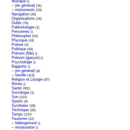
Musique
()
--
(en général)
(31)
--
instruments
(24)
Navigation
(35)
Organisations
(15)
Outils
(70)
Paléontologie
(1)
Personnes
()
Philosophie
(53)
Physique
(18)
Poésie
(3)
Politique
(43)
Prénom (fille)
()
Prénom (garçon)
()
Psychologie
()
Rapports
()
--
(en général)
(6)
--
famille
(113)
Religion et Liturgie
(67)
Rimes
()
Santé
(301)
Sociologie
(1)
Son
(121)
Sports
(4)
Symboles
(28)
Technique
(20)
Temps
(137)
Tourisme
(12)
--
hébergement
()
--
restauration
()