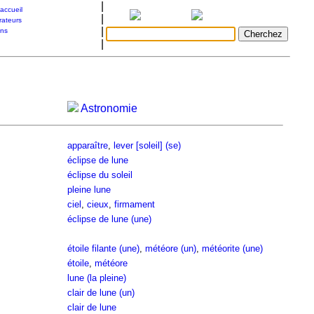
|
accueil
|
rateurs
|
ons
|
Astronomie
apparaître
,
lever [soleil] (se)
éclipse de lune
éclipse du soleil
pleine lune
ciel
,
cieux
,
firmament
éclipse de lune (une)
étoile filante (une)
,
météore (un)
,
météorite (une)
étoile
,
météore
lune (la pleine)
clair de lune (un)
clair de lune