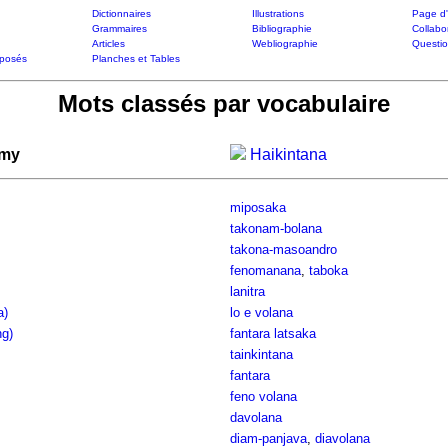
Dictionnaires
Illustrations
Page d'
Grammaires
Bibliographie
Collabo
Articles
Webliographie
Questi
posés
Planches et Tables
Mots classés par vocabulaire
omy
Haikintana
miposaka
takonam-bolana
takona-masoandro
fenomanana
,
taboka
lanitra
a)
lo e volana
ng)
fantara latsaka
tainkintana
fantara
feno volana
davolana
diam-panjava
,
diavolana