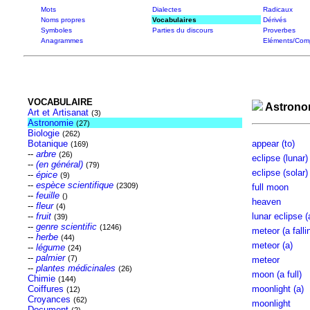
Mots
Dialectes
Radicaux
Noms propres
Vocabulaires
Dérivés
Symboles
Parties du discours
Proverbes
Anagrammes
Eléments/Com
VOCABULAIRE
Astron
Art et Artisanat
(3)
Astronomie
(27)
Biologie
(262)
Botanique
appear (to)
(169)
--
arbre
(26)
eclipse (lunar)
--
(en général)
(79)
eclipse (solar)
--
épice
(9)
--
espèce scientifique
(2309)
full moon
--
feuille
()
heaven
--
fleur
(4)
--
fruit
lunar eclipse (
(39)
--
genre scientific
(1246)
meteor (a falli
--
herbe
(44)
meteor (a)
--
légume
(24)
--
palmier
(7)
meteor
--
plantes médicinales
(26)
moon (a full)
Chimie
(144)
Coiffures
moonlight (a)
(12)
Croyances
(62)
moonlight
Document