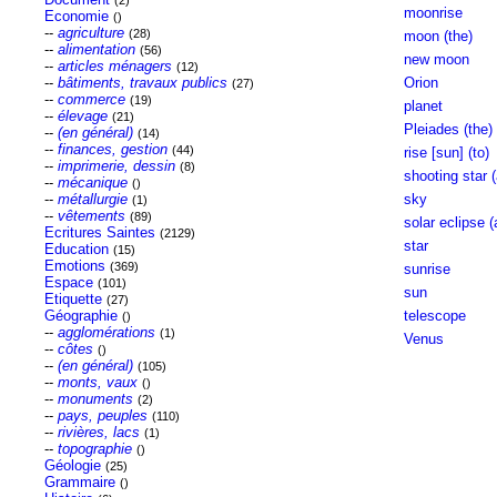
(2)
moonrise
Economie
()
--
agriculture
(28)
moon (the)
--
alimentation
(56)
new moon
--
articles ménagers
(12)
--
bâtiments, travaux publics
Orion
(27)
--
commerce
(19)
planet
--
élevage
(21)
Pleiades (the)
--
(en général)
(14)
--
finances, gestion
(44)
rise [sun] (to)
--
imprimerie, dessin
(8)
shooting star (
--
mécanique
()
--
métallurgie
sky
(1)
--
vêtements
(89)
solar eclipse (
Ecritures Saintes
(2129)
star
Education
(15)
Emotions
(369)
sunrise
Espace
(101)
sun
Etiquette
(27)
Géographie
telescope
()
--
agglomérations
(1)
Venus
--
côtes
()
--
(en général)
(105)
--
monts, vaux
()
--
monuments
(2)
--
pays, peuples
(110)
--
rivières, lacs
(1)
--
topographie
()
Géologie
(25)
Grammaire
()