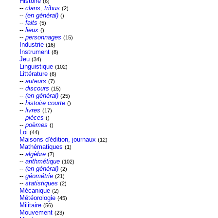
Histoire
(6)
--
clans, tribus
(2)
--
(en général)
()
--
faits
(5)
--
lieux
()
--
personnages
(15)
Industrie
(16)
Instrument
(8)
Jeu
(34)
Linguistique
(102)
Littérature
(6)
--
auteurs
(7)
--
discours
(15)
--
(en général)
(25)
--
histoire courte
()
--
livres
(17)
--
pièces
()
--
poèmes
()
Loi
(44)
Maisons d'édition, journaux
(12)
Mathématiques
(1)
--
algèbre
(7)
--
arithmétique
(102)
--
(en général)
(2)
--
géométrie
(21)
--
statistiques
(2)
Mécanique
(2)
Météorologie
(45)
Militaire
(56)
Mouvement
(23)