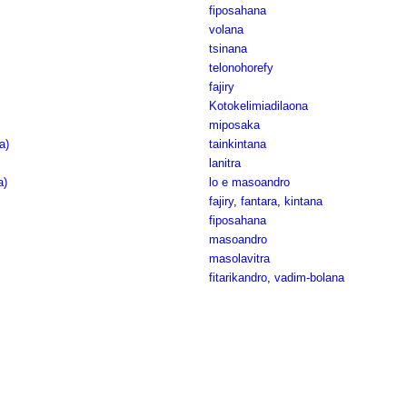
fiposahana
volana
tsinana
telonohorefy
fajiry
Kotokelimiadilaona
miposaka
a)
tainkintana
lanitra
a)
lo e masoandro
fajiry
,
fantara
,
kintana
fiposahana
masoandro
masolavitra
fitarikandro
,
vadim-bolana