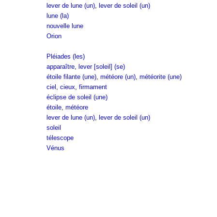
lever de lune (un)
,
lever de soleil (un)
lune (la)
nouvelle lune
Orion
Pléiades (les)
apparaître
,
lever [soleil] (se)
étoile filante (une)
,
météore (un)
,
météorite (une)
ciel
,
cieux
,
firmament
éclipse de soleil (une)
étoile
,
météore
lever de lune (un)
,
lever de soleil (un)
soleil
télescope
Vénus