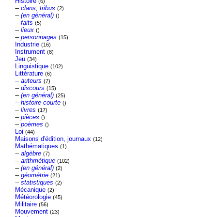
Histoire
(6)
--
clans, tribus
(2)
--
(en général)
()
--
faits
(5)
--
lieux
()
--
personnages
(15)
Industrie
(16)
Instrument
(8)
Jeu
(34)
Linguistique
(102)
Littérature
(6)
--
auteurs
(7)
--
discours
(15)
--
(en général)
(25)
--
histoire courte
()
--
livres
(17)
--
pièces
()
--
poèmes
()
Loi
(44)
Maisons d'édition, journaux
(12)
Mathématiques
(1)
--
algèbre
(7)
--
arithmétique
(102)
--
(en général)
(2)
--
géométrie
(21)
--
statistiques
(2)
Mécanique
(2)
Météorologie
(45)
Militaire
(56)
Mouvement
(23)