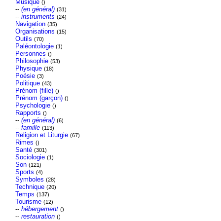
Musique
()
--
(en général)
(31)
--
instruments
(24)
Navigation
(35)
Organisations
(15)
Outils
(70)
Paléontologie
(1)
Personnes
()
Philosophie
(53)
Physique
(18)
Poésie
(3)
Politique
(43)
Prénom (fille)
()
Prénom (garçon)
()
Psychologie
()
Rapports
()
--
(en général)
(6)
--
famille
(113)
Religion et Liturgie
(67)
Rimes
()
Santé
(301)
Sociologie
(1)
Son
(121)
Sports
(4)
Symboles
(28)
Technique
(20)
Temps
(137)
Tourisme
(12)
--
hébergement
()
--
restauration
()