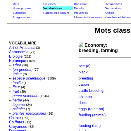
Mots
Dialectes
Radicaux
Dictionnaires
Noms propres
Vocabulaires
Dérivés
Grammaires
Symboles
Parties du discours
Proverbes
Articles
Anagrammes
Eléments/Composés
Planches et Tables
Mots class
VOCABULAIRE
Economy:
Art et Artisanat
(3)
breeding, farming
Astronomie
(27)
Biologie
(262)
Botanique
(169)
--
arbre
(26)
bee (a)
--
(en général)
(79)
black
--
épice
(9)
--
espèce scientifique
breeding
(2309)
--
feuille
()
capon
--
fleur
(4)
cattle breeding
--
fruit
(39)
--
genre scientific
(1246)
chicken
--
herbe
(44)
duck
--
légume
(24)
--
palmier
eggs (to sit on)
(7)
--
plantes médicinales
(26)
feeding (animal)
Chimie
(144)
Coiffures
(12)
feeding (fish)
Croyances
(62)
Document