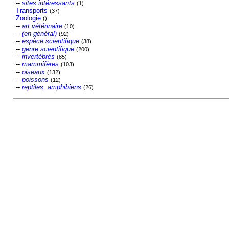
--
sites intéressants
(1)
Transports
(37)
Zoologie
()
--
art vétérinaire
(10)
--
(en général)
(92)
--
espèce scientifique
(38)
--
genre scientifique
(200)
--
invertébrés
(85)
--
mammifères
(103)
--
oiseaux
(132)
--
poissons
(12)
--
reptiles, amphibiens
(26)