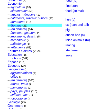
(2)
feed (to)
Economie
()
fine bran
--
agriculture
(28)
--
alimentation
food (animal)
(56)
--
articles ménagers
(12)
--
bâtiments, travaux publics
(27)
hen (a)
--
commerce
(19)
ox (lean and tall)
--
élevage
(21)
--
(en général)
(14)
pig
--
finances, gestion
(44)
queen bee (a)
--
imprimerie, dessin
(8)
--
mécanique
raise animals (to)
()
--
métallurgie
(1)
rearing
--
vêtements
(89)
stockman
Ecritures Saintes
(2129)
Education
(15)
yoke
Emotions
(369)
Espace
(101)
Etiquette
(27)
Géographie
()
--
agglomérations
(1)
--
côtes
()
--
(en général)
(105)
--
monts, vaux
()
--
monuments
(2)
--
pays, peuples
(110)
--
rivières, lacs
(1)
--
topographie
()
Géologie
(25)
Grammaire
()