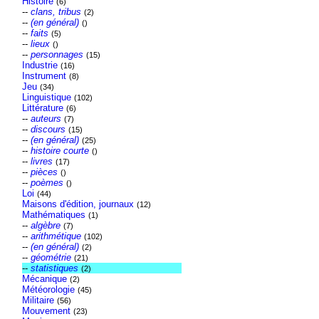
Histoire
(6)
--
clans, tribus
(2)
--
(en général)
()
--
faits
(5)
--
lieux
()
--
personnages
(15)
Industrie
(16)
Instrument
(8)
Jeu
(34)
Linguistique
(102)
Littérature
(6)
--
auteurs
(7)
--
discours
(15)
--
(en général)
(25)
--
histoire courte
()
--
livres
(17)
--
pièces
()
--
poèmes
()
Loi
(44)
Maisons d'édition, journaux
(12)
Mathématiques
(1)
--
algèbre
(7)
--
arithmétique
(102)
--
(en général)
(2)
--
géométrie
(21)
--
statistiques
(2)
Mécanique
(2)
Météorologie
(45)
Militaire
(56)
Mouvement
(23)