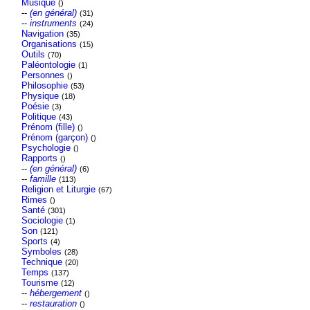
Musique
()
--
(en général)
(31)
--
instruments
(24)
Navigation
(35)
Organisations
(15)
Outils
(70)
Paléontologie
(1)
Personnes
()
Philosophie
(53)
Physique
(18)
Poésie
(3)
Politique
(43)
Prénom (fille)
()
Prénom (garçon)
()
Psychologie
()
Rapports
()
--
(en général)
(6)
--
famille
(113)
Religion et Liturgie
(67)
Rimes
()
Santé
(301)
Sociologie
(1)
Son
(121)
Sports
(4)
Symboles
(28)
Technique
(20)
Temps
(137)
Tourisme
(12)
--
hébergement
()
--
restauration
()