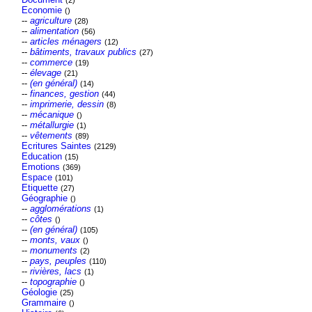
(2)
Economie
()
--
agriculture
(28)
--
alimentation
(56)
--
articles ménagers
(12)
--
bâtiments, travaux publics
(27)
--
commerce
(19)
--
élevage
(21)
--
(en général)
(14)
--
finances, gestion
(44)
--
imprimerie, dessin
(8)
--
mécanique
()
--
métallurgie
(1)
--
vêtements
(89)
Ecritures Saintes
(2129)
Education
(15)
Emotions
(369)
Espace
(101)
Etiquette
(27)
Géographie
()
--
agglomérations
(1)
--
côtes
()
--
(en général)
(105)
--
monts, vaux
()
--
monuments
(2)
--
pays, peuples
(110)
--
rivières, lacs
(1)
--
topographie
()
Géologie
(25)
Grammaire
()