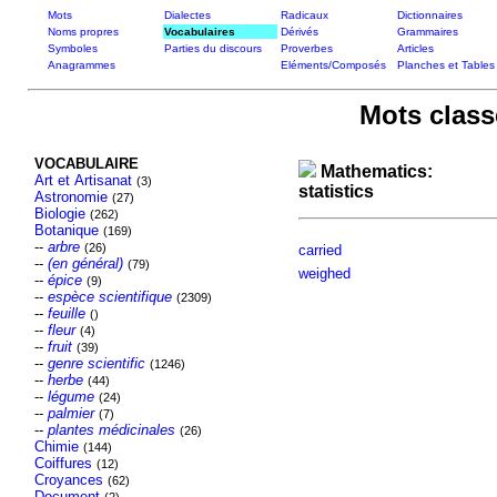
Mots
Dialectes
Radicaux
Dictionnaires
Noms propres
Vocabulaires
Dérivés
Grammaires
Symboles
Parties du discours
Proverbes
Articles
Anagrammes
Eléments/Composés
Planches et Tables
Mots class
VOCABULAIRE
Mathematics:
Art et Artisanat
(3)
statistics
Astronomie
(27)
Biologie
(262)
Botanique
(169)
--
arbre
(26)
carried
--
(en général)
(79)
weighed
--
épice
(9)
--
espèce scientifique
(2309)
--
feuille
()
--
fleur
(4)
--
fruit
(39)
--
genre scientific
(1246)
--
herbe
(44)
--
légume
(24)
--
palmier
(7)
--
plantes médicinales
(26)
Chimie
(144)
Coiffures
(12)
Croyances
(62)
Document