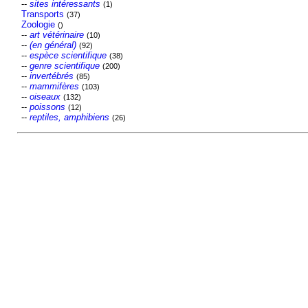
--
sites intéressants
(1)
Transports
(37)
Zoologie
()
--
art vétérinaire
(10)
--
(en général)
(92)
--
espèce scientifique
(38)
--
genre scientifique
(200)
--
invertébrés
(85)
--
mammifères
(103)
--
oiseaux
(132)
--
poissons
(12)
--
reptiles, amphibiens
(26)