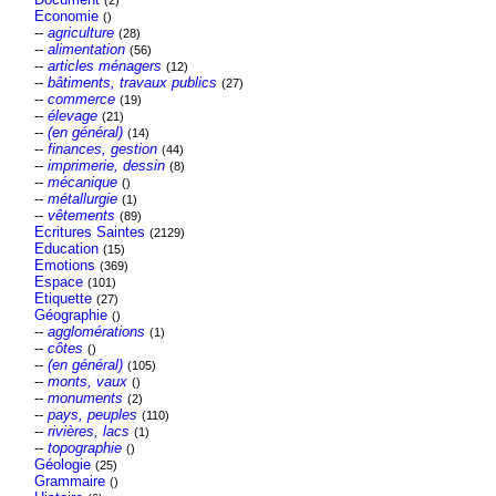
(2)
Economie
()
--
agriculture
(28)
--
alimentation
(56)
--
articles ménagers
(12)
--
bâtiments, travaux publics
(27)
--
commerce
(19)
--
élevage
(21)
--
(en général)
(14)
--
finances, gestion
(44)
--
imprimerie, dessin
(8)
--
mécanique
()
--
métallurgie
(1)
--
vêtements
(89)
Ecritures Saintes
(2129)
Education
(15)
Emotions
(369)
Espace
(101)
Etiquette
(27)
Géographie
()
--
agglomérations
(1)
--
côtes
()
--
(en général)
(105)
--
monts, vaux
()
--
monuments
(2)
--
pays, peuples
(110)
--
rivières, lacs
(1)
--
topographie
()
Géologie
(25)
Grammaire
()