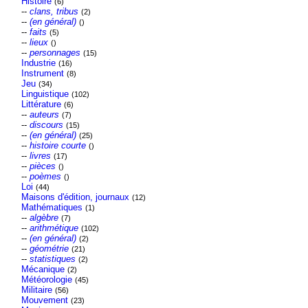
Histoire
(6)
--
clans, tribus
(2)
--
(en général)
()
--
faits
(5)
--
lieux
()
--
personnages
(15)
Industrie
(16)
Instrument
(8)
Jeu
(34)
Linguistique
(102)
Littérature
(6)
--
auteurs
(7)
--
discours
(15)
--
(en général)
(25)
--
histoire courte
()
--
livres
(17)
--
pièces
()
--
poèmes
()
Loi
(44)
Maisons d'édition, journaux
(12)
Mathématiques
(1)
--
algèbre
(7)
--
arithmétique
(102)
--
(en général)
(2)
--
géométrie
(21)
--
statistiques
(2)
Mécanique
(2)
Météorologie
(45)
Militaire
(56)
Mouvement
(23)