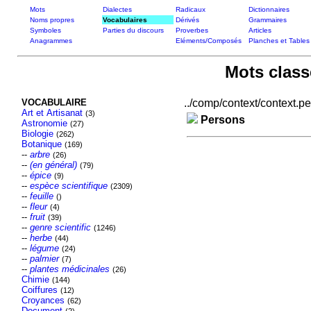
Mots
Dialectes
Radicaux
Dictionnaires
Noms propres
Vocabulaires
Dérivés
Grammaires
Symboles
Parties du discours
Proverbes
Articles
Anagrammes
Eléments/Composés
Planches et Tables
Mots class
VOCABULAIRE
../comp/context/context.per
Art et Artisanat
(3)
Persons
Astronomie
(27)
Biologie
(262)
Botanique
(169)
--
arbre
(26)
--
(en général)
(79)
--
épice
(9)
--
espèce scientifique
(2309)
--
feuille
()
--
fleur
(4)
--
fruit
(39)
--
genre scientific
(1246)
--
herbe
(44)
--
légume
(24)
--
palmier
(7)
--
plantes médicinales
(26)
Chimie
(144)
Coiffures
(12)
Croyances
(62)
Document