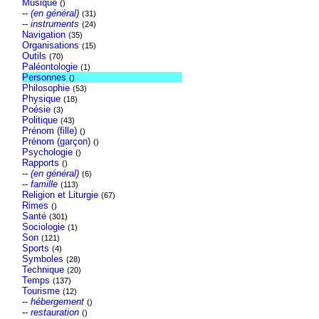
Musique
()
--
(en général)
(31)
--
instruments
(24)
Navigation
(35)
Organisations
(15)
Outils
(70)
Paléontologie
(1)
Personnes
()
Philosophie
(53)
Physique
(18)
Poésie
(3)
Politique
(43)
Prénom (fille)
()
Prénom (garçon)
()
Psychologie
()
Rapports
()
--
(en général)
(6)
--
famille
(113)
Religion et Liturgie
(67)
Rimes
()
Santé
(301)
Sociologie
(1)
Son
(121)
Sports
(4)
Symboles
(28)
Technique
(20)
Temps
(137)
Tourisme
(12)
--
hébergement
()
--
restauration
()