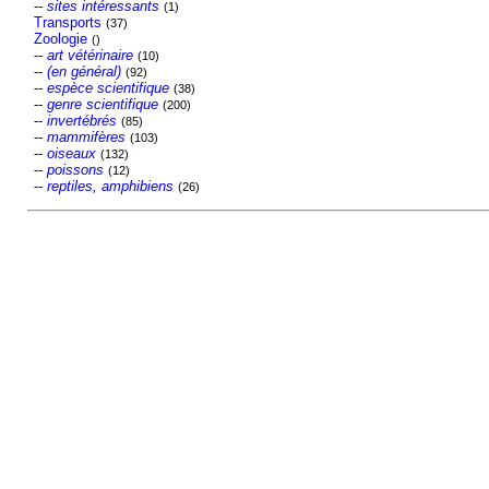
--
sites intéressants
(1)
Transports
(37)
Zoologie
()
--
art vétérinaire
(10)
--
(en général)
(92)
--
espèce scientifique
(38)
--
genre scientifique
(200)
--
invertébrés
(85)
--
mammifères
(103)
--
oiseaux
(132)
--
poissons
(12)
--
reptiles, amphibiens
(26)