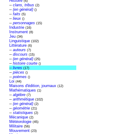
Histoire
(6)
--
clans, tribus
(2)
--
(en général)
()
--
faits
(5)
--
lieux
()
--
personnages
(15)
Industrie
(16)
Instrument
(8)
Jeu
(34)
Linguistique
(102)
Littérature
(6)
--
auteurs
(7)
--
discours
(15)
--
(en général)
(25)
--
histoire courte
()
--
livres
(17)
--
pièces
()
--
poèmes
()
Loi
(44)
Maisons d'édition, journaux
(12)
Mathématiques
(1)
--
algèbre
(7)
--
arithmétique
(102)
--
(en général)
(2)
--
géométrie
(21)
--
statistiques
(2)
Mécanique
(2)
Météorologie
(45)
Militaire
(56)
Mouvement
(23)