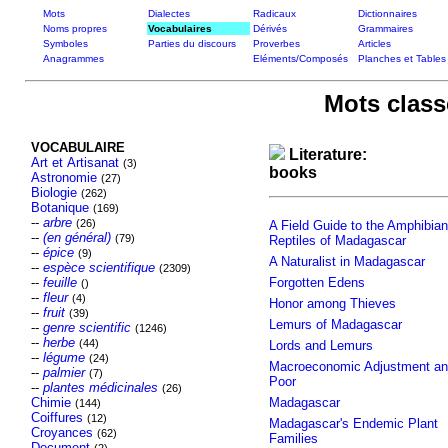
Mots
Dialectes
Radicaux
Dictionnaires
Noms propres
Vocabulaires
Dérivés
Grammaires
Symboles
Parties du discours
Proverbes
Articles
Anagrammes
Eléments/Composés
Planches et Tables
Mots class
VOCABULAIRE
Literature:
Art et Artisanat
(3)
books
Astronomie
(27)
Biologie
(262)
Botanique
(169)
--
arbre
(26)
A Field Guide to the Amphibia
--
(en général)
(79)
Reptiles of Madagascar
--
épice
(9)
A Naturalist in Madagascar
--
espèce scientifique
(2309)
--
feuille
Forgotten Edens
()
--
fleur
(4)
Honor among Thieves
--
fruit
(39)
Lemurs of Madagascar
--
genre scientific
(1246)
--
herbe
(44)
Lords and Lemurs
--
légume
(24)
Macroeconomic Adjustment an
--
palmier
(7)
Poor
--
plantes médicinales
(26)
Chimie
Madagascar
(144)
Coiffures
(12)
Madagascar's Endemic Plant
Croyances
(62)
Families
Document