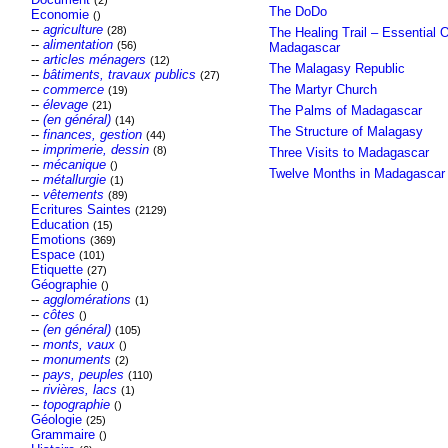
(2)
The DoDo
Economie
()
--
agriculture
(28)
The Healing Trail – Essential O
--
alimentation
(56)
Madagascar
--
articles ménagers
(12)
The Malagasy Republic
--
bâtiments, travaux publics
(27)
--
commerce
The Martyr Church
(19)
--
élevage
(21)
The Palms of Madagascar
--
(en général)
(14)
The Structure of Malagasy
--
finances, gestion
(44)
--
imprimerie, dessin
(8)
Three Visits to Madagascar
--
mécanique
()
Twelve Months in Madagascar
--
métallurgie
(1)
--
vêtements
(89)
Ecritures Saintes
(2129)
Education
(15)
Emotions
(369)
Espace
(101)
Etiquette
(27)
Géographie
()
--
agglomérations
(1)
--
côtes
()
--
(en général)
(105)
--
monts, vaux
()
--
monuments
(2)
--
pays, peuples
(110)
--
rivières, lacs
(1)
--
topographie
()
Géologie
(25)
Grammaire
()