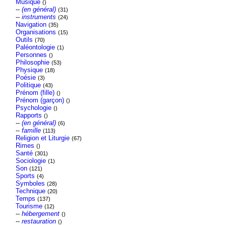
Musique
()
--
(en général)
(31)
--
instruments
(24)
Navigation
(35)
Organisations
(15)
Outils
(70)
Paléontologie
(1)
Personnes
()
Philosophie
(53)
Physique
(18)
Poésie
(3)
Politique
(43)
Prénom (fille)
()
Prénom (garçon)
()
Psychologie
()
Rapports
()
--
(en général)
(6)
--
famille
(113)
Religion et Liturgie
(67)
Rimes
()
Santé
(301)
Sociologie
(1)
Son
(121)
Sports
(4)
Symboles
(28)
Technique
(20)
Temps
(137)
Tourisme
(12)
--
hébergement
()
--
restauration
()