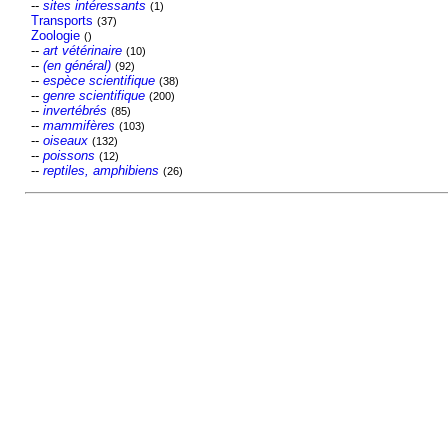
--
sites intéressants
(1)
Transports
(37)
Zoologie
()
--
art vétérinaire
(10)
--
(en général)
(92)
--
espèce scientifique
(38)
--
genre scientifique
(200)
--
invertébrés
(85)
--
mammifères
(103)
--
oiseaux
(132)
--
poissons
(12)
--
reptiles, amphibiens
(26)