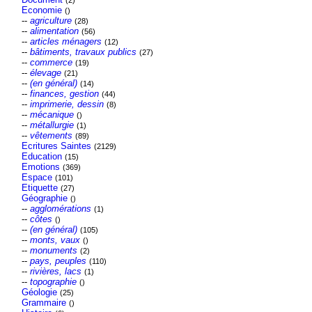
(2)
Economie
()
--
agriculture
(28)
--
alimentation
(56)
--
articles ménagers
(12)
--
bâtiments, travaux publics
(27)
--
commerce
(19)
--
élevage
(21)
--
(en général)
(14)
--
finances, gestion
(44)
--
imprimerie, dessin
(8)
--
mécanique
()
--
métallurgie
(1)
--
vêtements
(89)
Ecritures Saintes
(2129)
Education
(15)
Emotions
(369)
Espace
(101)
Etiquette
(27)
Géographie
()
--
agglomérations
(1)
--
côtes
()
--
(en général)
(105)
--
monts, vaux
()
--
monuments
(2)
--
pays, peuples
(110)
--
rivières, lacs
(1)
--
topographie
()
Géologie
(25)
Grammaire
()