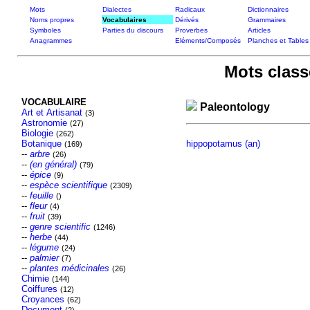
Mots
Dialectes
Radicaux
Dictionnaires
Noms propres
Vocabulaires
Dérivés
Grammaires
Symboles
Parties du discours
Proverbes
Articles
Anagrammes
Eléments/Composés
Planches et Tables
Mots class
VOCABULAIRE
Paleontology
Art et Artisanat
(3)
Astronomie
(27)
Biologie
(262)
Botanique
hippopotamus (an)
(169)
--
arbre
(26)
--
(en général)
(79)
--
épice
(9)
--
espèce scientifique
(2309)
--
feuille
()
--
fleur
(4)
--
fruit
(39)
--
genre scientific
(1246)
--
herbe
(44)
--
légume
(24)
--
palmier
(7)
--
plantes médicinales
(26)
Chimie
(144)
Coiffures
(12)
Croyances
(62)
Document