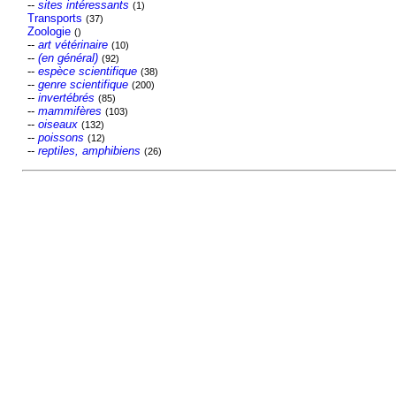
--
sites intéressants
(1)
Transports
(37)
Zoologie
()
--
art vétérinaire
(10)
--
(en général)
(92)
--
espèce scientifique
(38)
--
genre scientifique
(200)
--
invertébrés
(85)
--
mammifères
(103)
--
oiseaux
(132)
--
poissons
(12)
--
reptiles, amphibiens
(26)