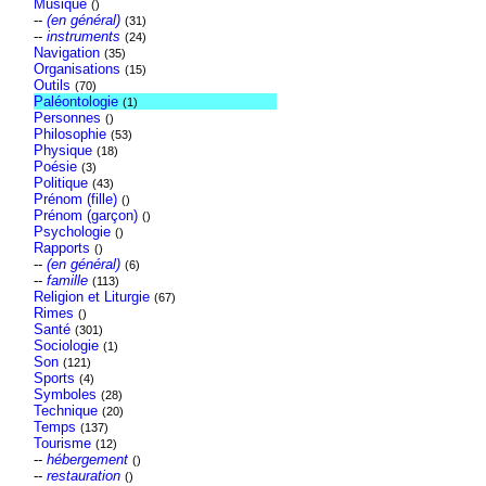
Musique
()
--
(en général)
(31)
--
instruments
(24)
Navigation
(35)
Organisations
(15)
Outils
(70)
Paléontologie
(1)
Personnes
()
Philosophie
(53)
Physique
(18)
Poésie
(3)
Politique
(43)
Prénom (fille)
()
Prénom (garçon)
()
Psychologie
()
Rapports
()
--
(en général)
(6)
--
famille
(113)
Religion et Liturgie
(67)
Rimes
()
Santé
(301)
Sociologie
(1)
Son
(121)
Sports
(4)
Symboles
(28)
Technique
(20)
Temps
(137)
Tourisme
(12)
--
hébergement
()
--
restauration
()