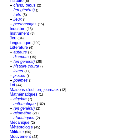
Histoire
(6)
--
clans, tribus
(2)
--
(en général)
()
--
faits
(5)
--
lieux
()
--
personnages
(15)
Industrie
(16)
Instrument
(8)
Jeu
(34)
Linguistique
(102)
Littérature
(6)
--
auteurs
(7)
--
discours
(15)
--
(en général)
(25)
--
histoire courte
()
--
livres
(17)
--
pièces
()
--
poèmes
()
Loi
(44)
Maisons d'édition, journaux
(12)
Mathématiques
(1)
--
algèbre
(7)
--
arithmétique
(102)
--
(en général)
(2)
--
géométrie
(21)
--
statistiques
(2)
Mécanique
(2)
Météorologie
(45)
Militaire
(56)
Mouvement
(23)