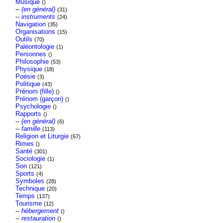
Musique
()
--
(en général)
(31)
--
instruments
(24)
Navigation
(35)
Organisations
(15)
Outils
(70)
Paléontologie
(1)
Personnes
()
Philosophie
(53)
Physique
(18)
Poésie
(3)
Politique
(43)
Prénom (fille)
()
Prénom (garçon)
()
Psychologie
()
Rapports
()
--
(en général)
(6)
--
famille
(113)
Religion et Liturgie
(67)
Rimes
()
Santé
(301)
Sociologie
(1)
Son
(121)
Sports
(4)
Symboles
(28)
Technique
(20)
Temps
(137)
Tourisme
(12)
--
hébergement
()
--
restauration
()