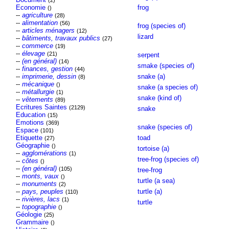
(2)
Economie
frog
()
--
agriculture
(28)
--
alimentation
(56)
frog (species of)
--
articles ménagers
(12)
lizard
--
bâtiments, travaux publics
(27)
--
commerce
(19)
--
élevage
(21)
serpent
--
(en général)
(14)
smake (species of)
--
finances, gestion
(44)
--
imprimerie, dessin
snake (a)
(8)
--
mécanique
()
snake (a species of)
--
métallurgie
(1)
snake (kind of)
--
vêtements
(89)
Ecritures Saintes
(2129)
snake
Education
(15)
Emotions
(369)
snake (species of)
Espace
(101)
Etiquette
toad
(27)
Géographie
()
tortoise (a)
--
agglomérations
(1)
tree-frog (species of)
--
côtes
()
--
(en général)
(105)
tree-frog
--
monts, vaux
()
turtle (a sea)
--
monuments
(2)
--
pays, peuples
turtle (a)
(110)
--
rivières, lacs
(1)
turtle
--
topographie
()
Géologie
(25)
Grammaire
()