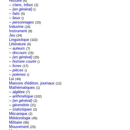
Histoire
(6)
--
clans, tribus
(2)
--
(en général)
()
--
faits
(5)
--
lieux
()
--
personnages
(15)
Industrie
(16)
Instrument
(8)
Jeu
(34)
Linguistique
(102)
Littérature
(6)
--
auteurs
(7)
--
discours
(15)
--
(en général)
(25)
--
histoire courte
()
--
livres
(17)
--
pièces
()
--
poèmes
()
Loi
(44)
Maisons d'édition, journaux
(12)
Mathématiques
(1)
--
algèbre
(7)
--
arithmétique
(102)
--
(en général)
(2)
--
géométrie
(21)
--
statistiques
(2)
Mécanique
(2)
Météorologie
(45)
Militaire
(56)
Mouvement
(23)