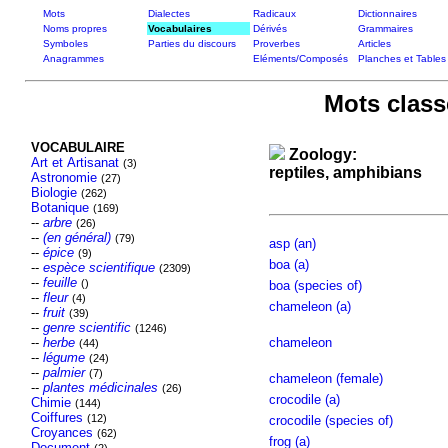
Mots
Dialectes
Radicaux
Dictionnaires
Noms propres
Vocabulaires
Dérivés
Grammaires
Symboles
Parties du discours
Proverbes
Articles
Anagrammes
Eléments/Composés
Planches et Tables
Mots class
VOCABULAIRE
Zoology:
Art et Artisanat
(3)
reptiles, amphibians
Astronomie
(27)
Biologie
(262)
Botanique
(169)
--
arbre
(26)
--
(en général)
(79)
asp (an)
--
épice
(9)
boa (a)
--
espèce scientifique
(2309)
--
feuille
()
boa (species of)
--
fleur
(4)
chameleon (a)
--
fruit
(39)
--
genre scientific
(1246)
--
herbe
chameleon
(44)
--
légume
(24)
--
palmier
(7)
chameleon (female)
--
plantes médicinales
(26)
crocodile (a)
Chimie
(144)
Coiffures
(12)
crocodile (species of)
Croyances
(62)
frog (a)
Document