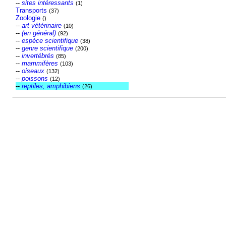
--
sites intéressants
(1)
Transports
(37)
Zoologie
()
--
art vétérinaire
(10)
--
(en général)
(92)
--
espèce scientifique
(38)
--
genre scientifique
(200)
--
invertébrés
(85)
--
mammifères
(103)
--
oiseaux
(132)
--
poissons
(12)
--
reptiles, amphibiens
(26)