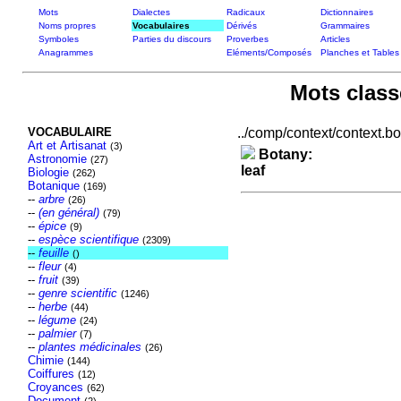
Mots
Dialectes
Radicaux
Dictionnaires
Noms propres
Vocabulaires
Dérivés
Grammaires
Symboles
Parties du discours
Proverbes
Articles
Anagrammes
Eléments/Composés
Planches et Tables
Mots class
VOCABULAIRE
../comp/context/context.bot
Art et Artisanat
(3)
Botany:
Astronomie
(27)
leaf
Biologie
(262)
Botanique
(169)
--
arbre
(26)
--
(en général)
(79)
--
épice
(9)
--
espèce scientifique
(2309)
--
feuille
()
--
fleur
(4)
--
fruit
(39)
--
genre scientific
(1246)
--
herbe
(44)
--
légume
(24)
--
palmier
(7)
--
plantes médicinales
(26)
Chimie
(144)
Coiffures
(12)
Croyances
(62)
Document