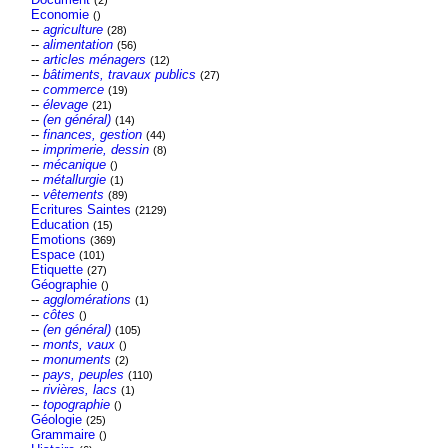
(2)
Economie
()
--
agriculture
(28)
--
alimentation
(56)
--
articles ménagers
(12)
--
bâtiments, travaux publics
(27)
--
commerce
(19)
--
élevage
(21)
--
(en général)
(14)
--
finances, gestion
(44)
--
imprimerie, dessin
(8)
--
mécanique
()
--
métallurgie
(1)
--
vêtements
(89)
Ecritures Saintes
(2129)
Education
(15)
Emotions
(369)
Espace
(101)
Etiquette
(27)
Géographie
()
--
agglomérations
(1)
--
côtes
()
--
(en général)
(105)
--
monts, vaux
()
--
monuments
(2)
--
pays, peuples
(110)
--
rivières, lacs
(1)
--
topographie
()
Géologie
(25)
Grammaire
()