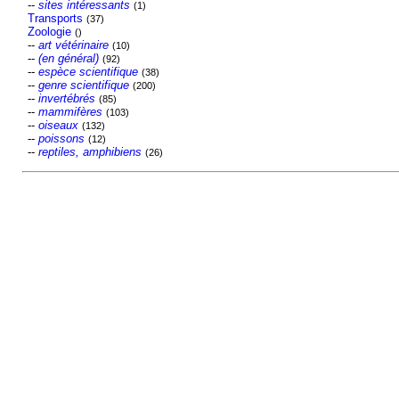
--
sites intéressants
(1)
Transports
(37)
Zoologie
()
--
art vétérinaire
(10)
--
(en général)
(92)
--
espèce scientifique
(38)
--
genre scientifique
(200)
--
invertébrés
(85)
--
mammifères
(103)
--
oiseaux
(132)
--
poissons
(12)
--
reptiles, amphibiens
(26)