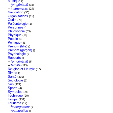
Musique
()
--
(en général)
(31)
--
instruments
(24)
Navigation
(35)
Organisations
(15)
Outils
(70)
Paléontologie
(1)
Personnes
()
Philosophie
(53)
Physique
(18)
Poésie
(3)
Politique
(43)
Prénom (fille)
()
Prénom (garçon)
()
Psychologie
()
Rapports
()
--
(en général)
(6)
--
famille
(113)
Religion et Liturgie
(67)
Rimes
()
Santé
(301)
Sociologie
(1)
Son
(121)
Sports
(4)
Symboles
(28)
Technique
(20)
Temps
(137)
Tourisme
(12)
--
hébergement
()
--
restauration
()