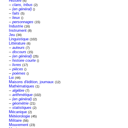
Histoire
(6)
--
clans, tribus
(2)
--
(en général)
()
--
faits
(5)
--
lieux
()
--
personnages
(15)
Industrie
(16)
Instrument
(8)
Jeu
(34)
Linguistique
(102)
Littérature
(6)
--
auteurs
(7)
--
discours
(15)
--
(en général)
(25)
--
histoire courte
()
--
livres
(17)
--
pièces
()
--
poèmes
()
Loi
(44)
Maisons d'édition, journaux
(12)
Mathématiques
(1)
--
algèbre
(7)
--
arithmétique
(102)
--
(en général)
(2)
--
géométrie
(21)
--
statistiques
(2)
Mécanique
(2)
Météorologie
(45)
Militaire
(56)
Mouvement
(23)