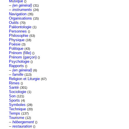
Musique
()
--
(en général)
(31)
--
instruments
(24)
Navigation
(35)
Organisations
(15)
Outils
(70)
Paléontologie
(1)
Personnes
()
Philosophie
(53)
Physique
(18)
Poésie
(3)
Politique
(43)
Prénom (fille)
()
Prénom (garçon)
()
Psychologie
()
Rapports
()
--
(en général)
(6)
--
famille
(113)
Religion et Liturgie
(67)
Rimes
()
Santé
(301)
Sociologie
(1)
Son
(121)
Sports
(4)
Symboles
(28)
Technique
(20)
Temps
(137)
Tourisme
(12)
--
hébergement
()
--
restauration
()