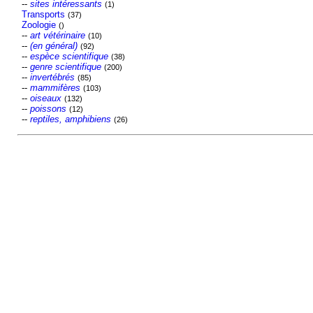
--
sites intéressants
(1)
Transports
(37)
Zoologie
()
--
art vétérinaire
(10)
--
(en général)
(92)
--
espèce scientifique
(38)
--
genre scientifique
(200)
--
invertébrés
(85)
--
mammifères
(103)
--
oiseaux
(132)
--
poissons
(12)
--
reptiles, amphibiens
(26)