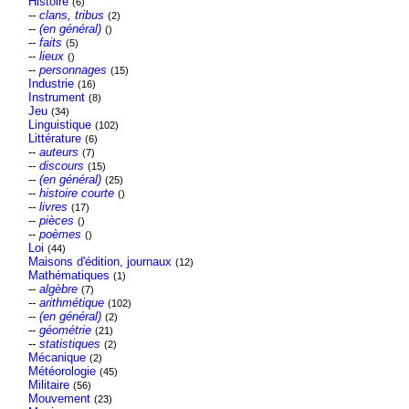
Histoire
(6)
--
clans, tribus
(2)
--
(en général)
()
--
faits
(5)
--
lieux
()
--
personnages
(15)
Industrie
(16)
Instrument
(8)
Jeu
(34)
Linguistique
(102)
Littérature
(6)
--
auteurs
(7)
--
discours
(15)
--
(en général)
(25)
--
histoire courte
()
--
livres
(17)
--
pièces
()
--
poèmes
()
Loi
(44)
Maisons d'édition, journaux
(12)
Mathématiques
(1)
--
algèbre
(7)
--
arithmétique
(102)
--
(en général)
(2)
--
géométrie
(21)
--
statistiques
(2)
Mécanique
(2)
Météorologie
(45)
Militaire
(56)
Mouvement
(23)