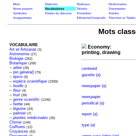
Mots
Dialectes
Radicaux
Dictionnaires
Noms propres
Vocabulaires
Dérivés
Grammaires
Symboles
Parties du discours
Proverbes
Articles
Anagrammes
Eléments/Composés
Planches et Tables
Mots class
VOCABULAIRE
Economy:
Art et Artisanat
(3)
printing, drawing
Astronomie
(27)
Biologie
(262)
Botanique
(169)
--
arbre
(26)
centered
--
(en général)
(79)
gazette (a)
--
épice
(9)
--
espèce scientifique
(2309)
--
feuille
newspaper (a)
()
--
fleur
(4)
--
fruit
(39)
newspaper
--
genre scientific
(1246)
periodical (a)
--
herbe
(44)
--
légume
(24)
--
palmier
(7)
report (a)
--
plantes médicinales
(26)
Chimie
(144)
type (a)
Coiffures
(12)
Croyances
(62)
Document
upper-case letter (an)