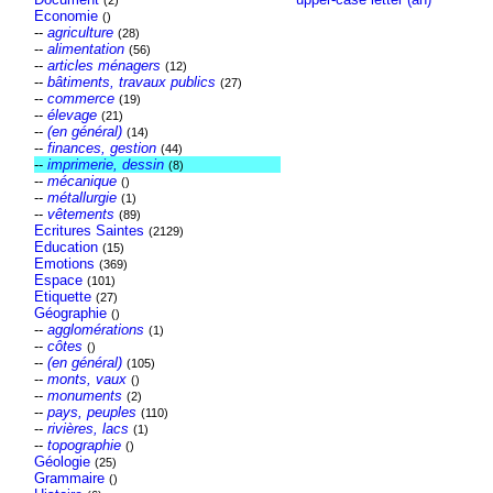
(2)
Economie
()
--
agriculture
(28)
--
alimentation
(56)
--
articles ménagers
(12)
--
bâtiments, travaux publics
(27)
--
commerce
(19)
--
élevage
(21)
--
(en général)
(14)
--
finances, gestion
(44)
--
imprimerie, dessin
(8)
--
mécanique
()
--
métallurgie
(1)
--
vêtements
(89)
Ecritures Saintes
(2129)
Education
(15)
Emotions
(369)
Espace
(101)
Etiquette
(27)
Géographie
()
--
agglomérations
(1)
--
côtes
()
--
(en général)
(105)
--
monts, vaux
()
--
monuments
(2)
--
pays, peuples
(110)
--
rivières, lacs
(1)
--
topographie
()
Géologie
(25)
Grammaire
()