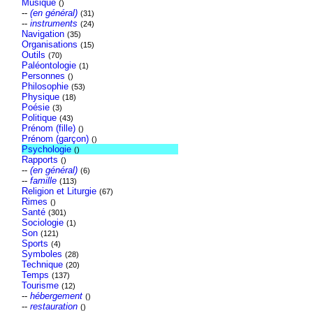
Musique
()
--
(en général)
(31)
--
instruments
(24)
Navigation
(35)
Organisations
(15)
Outils
(70)
Paléontologie
(1)
Personnes
()
Philosophie
(53)
Physique
(18)
Poésie
(3)
Politique
(43)
Prénom (fille)
()
Prénom (garçon)
()
Psychologie
()
Rapports
()
--
(en général)
(6)
--
famille
(113)
Religion et Liturgie
(67)
Rimes
()
Santé
(301)
Sociologie
(1)
Son
(121)
Sports
(4)
Symboles
(28)
Technique
(20)
Temps
(137)
Tourisme
(12)
--
hébergement
()
--
restauration
()