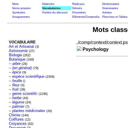
Mots
Dialectes
Radicaux
Dictionnaires
Noms propres
Vocabulaires
Dérivés
Grammaires
Symboles
Parties du discours
Proverbes
Articles
Anagrammes
Eléments/Composés
Planches et Tables
Mots class
VOCABULAIRE
../comp/context/context.psy
Art et Artisanat
(3)
Psychology
Astronomie
(27)
Biologie
(262)
Botanique
(169)
--
arbre
(26)
--
(en général)
(79)
--
épice
(9)
--
espèce scientifique
(2309)
--
feuille
()
--
fleur
(4)
--
fruit
(39)
--
genre scientific
(1246)
--
herbe
(44)
--
légume
(24)
--
palmier
(7)
--
plantes médicinales
(26)
Chimie
(144)
Coiffures
(12)
Croyances
(62)
Document