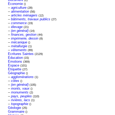
(2)
Economie
()
--
agriculture
(28)
--
alimentation
(56)
--
articles ménagers
(12)
--
bâtiments, travaux publics
(27)
--
commerce
(19)
--
élevage
(21)
--
(en général)
(14)
--
finances, gestion
(44)
--
imprimerie, dessin
(8)
--
mécanique
()
--
métallurgie
(1)
--
vêtements
(89)
Ecritures Saintes
(2129)
Education
(15)
Emotions
(369)
Espace
(101)
Etiquette
(27)
Géographie
()
--
agglomérations
(1)
--
côtes
()
--
(en général)
(105)
--
monts, vaux
()
--
monuments
(2)
--
pays, peuples
(110)
--
rivières, lacs
(1)
--
topographie
()
Géologie
(25)
Grammaire
()