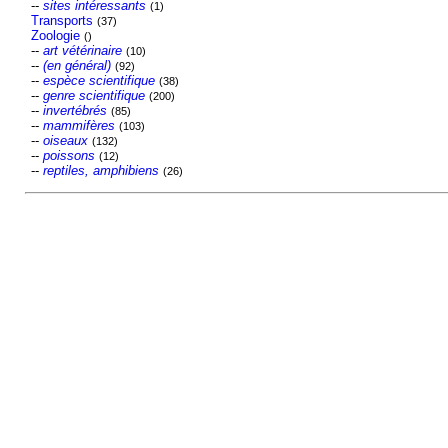
--
sites intéressants
(1)
Transports
(37)
Zoologie
()
--
art vétérinaire
(10)
--
(en général)
(92)
--
espèce scientifique
(38)
--
genre scientifique
(200)
--
invertébrés
(85)
--
mammifères
(103)
--
oiseaux
(132)
--
poissons
(12)
--
reptiles, amphibiens
(26)