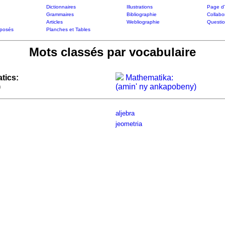
Dictionnaires
Illustrations
Page d'
Grammaires
Bibliographie
Collabo
Articles
Webliographie
Questi
posés
Planches et Tables
Mots classés par vocabulaire
tics:
Mathematika:
)
(amin' ny ankapobeny)
aljebra
jeometria