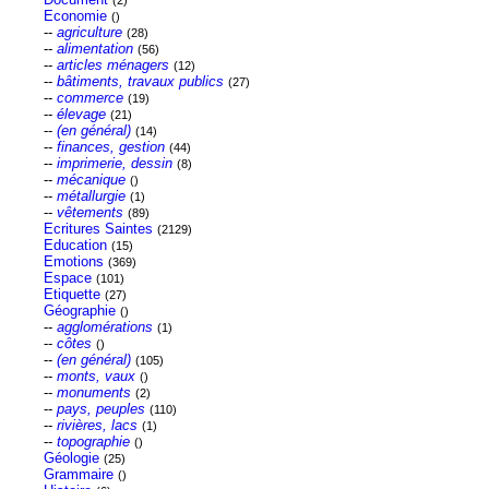
(2)
Economie
()
--
agriculture
(28)
--
alimentation
(56)
--
articles ménagers
(12)
--
bâtiments, travaux publics
(27)
--
commerce
(19)
--
élevage
(21)
--
(en général)
(14)
--
finances, gestion
(44)
--
imprimerie, dessin
(8)
--
mécanique
()
--
métallurgie
(1)
--
vêtements
(89)
Ecritures Saintes
(2129)
Education
(15)
Emotions
(369)
Espace
(101)
Etiquette
(27)
Géographie
()
--
agglomérations
(1)
--
côtes
()
--
(en général)
(105)
--
monts, vaux
()
--
monuments
(2)
--
pays, peuples
(110)
--
rivières, lacs
(1)
--
topographie
()
Géologie
(25)
Grammaire
()