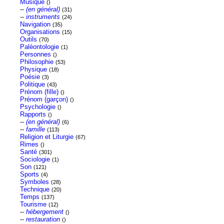
Musique
()
--
(en général)
(31)
--
instruments
(24)
Navigation
(35)
Organisations
(15)
Outils
(70)
Paléontologie
(1)
Personnes
()
Philosophie
(53)
Physique
(18)
Poésie
(3)
Politique
(43)
Prénom (fille)
()
Prénom (garçon)
()
Psychologie
()
Rapports
()
--
(en général)
(6)
--
famille
(113)
Religion et Liturgie
(67)
Rimes
()
Santé
(301)
Sociologie
(1)
Son
(121)
Sports
(4)
Symboles
(28)
Technique
(20)
Temps
(137)
Tourisme
(12)
--
hébergement
()
--
restauration
()