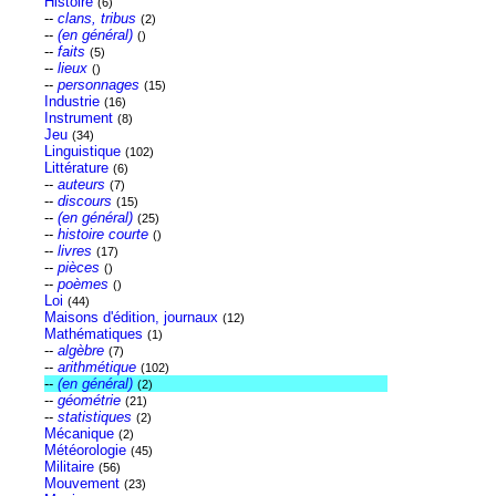
Histoire
(6)
--
clans, tribus
(2)
--
(en général)
()
--
faits
(5)
--
lieux
()
--
personnages
(15)
Industrie
(16)
Instrument
(8)
Jeu
(34)
Linguistique
(102)
Littérature
(6)
--
auteurs
(7)
--
discours
(15)
--
(en général)
(25)
--
histoire courte
()
--
livres
(17)
--
pièces
()
--
poèmes
()
Loi
(44)
Maisons d'édition, journaux
(12)
Mathématiques
(1)
--
algèbre
(7)
--
arithmétique
(102)
--
(en général)
(2)
--
géométrie
(21)
--
statistiques
(2)
Mécanique
(2)
Météorologie
(45)
Militaire
(56)
Mouvement
(23)