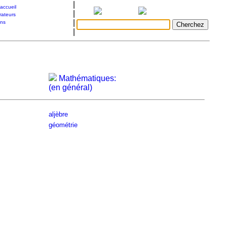
|
accueil
|
rateurs
|
ons
|
Mathématiques:
(en général)
aljèbre
géométrie