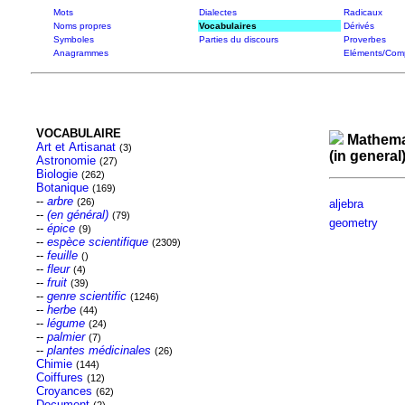
Mots
Dialectes
Radicaux
Noms propres
Vocabulaires
Dérivés
Symboles
Parties du discours
Proverbes
Anagrammes
Eléments/Com
VOCABULAIRE
Mathema
Art et Artisanat
(3)
(in general
Astronomie
(27)
Biologie
(262)
Botanique
(169)
--
arbre
(26)
aljebra
--
(en général)
(79)
geometry
--
épice
(9)
--
espèce scientifique
(2309)
--
feuille
()
--
fleur
(4)
--
fruit
(39)
--
genre scientific
(1246)
--
herbe
(44)
--
légume
(24)
--
palmier
(7)
--
plantes médicinales
(26)
Chimie
(144)
Coiffures
(12)
Croyances
(62)
Document