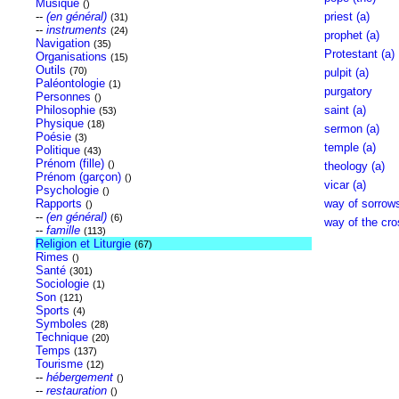
Musique
()
--
(en général)
priest (a)
(31)
--
instruments
(24)
prophet (a)
Navigation
(35)
Protestant (a)
Organisations
(15)
Outils
(70)
pulpit (a)
Paléontologie
(1)
purgatory
Personnes
()
Philosophie
saint (a)
(53)
Physique
(18)
sermon (a)
Poésie
(3)
temple (a)
Politique
(43)
Prénom (fille)
()
theology (a)
Prénom (garçon)
()
vicar (a)
Psychologie
()
Rapports
way of sorrow
()
--
(en général)
(6)
way of the cro
--
famille
(113)
Religion et Liturgie
(67)
Rimes
()
Santé
(301)
Sociologie
(1)
Son
(121)
Sports
(4)
Symboles
(28)
Technique
(20)
Temps
(137)
Tourisme
(12)
--
hébergement
()
--
restauration
()