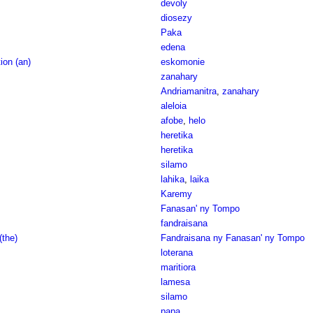
devoly
diosezy
Paka
edena
on (an)
eskomonie
zanahary
Andriamanitra
,
zanahary
aleloia
afobe
,
helo
heretika
heretika
silamo
lahika
,
laika
Karemy
Fanasan' ny Tompo
fandraisana
(the)
Fandraisana ny Fanasan' ny Tompo
loterana
maritiora
lamesa
silamo
papa