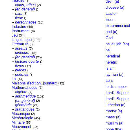
Histoire
(6)
devil (a)
--
clans, tribus
(2)
diocese (a)
--
(en général)
()
--
faits
Easter
(5)
--
lieux
()
Eden
--
personnages
(15)
excommunicati
Industrie
(16)
Instrument
(8)
god (a)
Jeu
(34)
God
Linguistique
(102)
Littérature
hallelujah (an)
(6)
--
auteurs
(7)
hell
--
discours
(15)
heretical
--
(en général)
(25)
--
histoire courte
()
heretic
--
livres
(17)
islam
--
pièces
()
--
poèmes
layman (a)
()
Loi
(44)
Lent
Maisons d'édition, journaux
(12)
lord's supper
Mathématiques
(1)
--
algèbre
(7)
Lord's Supper
--
arithmétique
(102)
Lord's Supper 
--
(en général)
(2)
--
géométrie
lutherian (a)
(21)
--
statistiques
(2)
martyr (a)
Mécanique
(2)
mass (a)
Météorologie
(45)
Militaire
(56)
muslim (a)
Mouvement
(23)
pope (the)