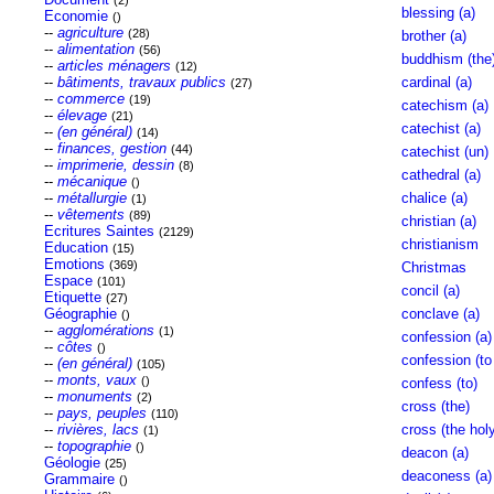
(2)
blessing (a)
Economie
()
--
agriculture
(28)
brother (a)
--
alimentation
(56)
buddhism (the
--
articles ménagers
(12)
--
bâtiments, travaux publics
cardinal (a)
(27)
--
commerce
(19)
catechism (a)
--
élevage
(21)
catechist (a)
--
(en général)
(14)
--
finances, gestion
(44)
catechist (un)
--
imprimerie, dessin
(8)
cathedral (a)
--
mécanique
()
--
métallurgie
chalice (a)
(1)
--
vêtements
(89)
christian (a)
Ecritures Saintes
(2129)
christianism
Education
(15)
Emotions
(369)
Christmas
Espace
(101)
concil (a)
Etiquette
(27)
Géographie
conclave (a)
()
--
agglomérations
(1)
confession (a)
--
côtes
()
confession (to
--
(en général)
(105)
--
monts, vaux
()
confess (to)
--
monuments
(2)
cross (the)
--
pays, peuples
(110)
--
rivières, lacs
cross (the hol
(1)
--
topographie
()
deacon (a)
Géologie
(25)
deaconess (a)
Grammaire
()