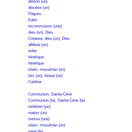
démon (un)
diocèse (un)
Pâques
Eden
excommunion (une)
dieu (un)
,
Dieu
Créateur
,
dieu (un)
,
Dieu
alléluia (un)
enfer
hérétique
hérétique
islam
,
musulman (un)
laïc (un)
,
laïque (un)
Carême
Communion
,
Sainte-Cène
Communion (la)
,
Sainte-Cène (la)
luthérien )un)
martyr (un)
messe (une)
islam
,
musulman (un)
pape (le)