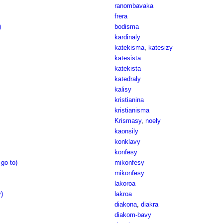
ranombavaka
frera
)
bodisma
kardinaly
katekisma
,
katesizy
katesista
katekista
katedraly
kalisy
kristianina
kristianisma
Krismasy
,
noely
kaonsily
konklavy
konfesy
 go to)
mikonfesy
mikonfesy
lakoroa
y)
lakroa
diakona
,
diakra
diakom-bavy