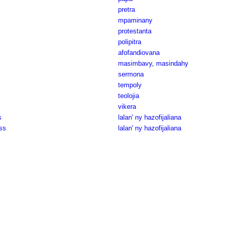
pretra
mpaminany
protestanta
polipitra
afofandiovana
masimbavy
,
masindahy
sermona
tempoly
teolojia
vikera
s
lalan' ny hazofijaliana
ss
lalan' ny hazofijaliana