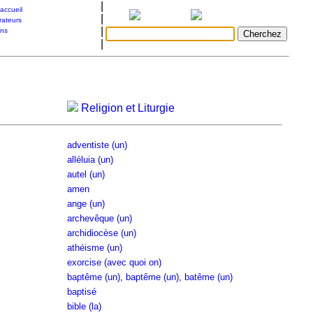
|
accueil
|
rateurs
|
ons
|
Religion et Liturgie
adventiste (un)
alléluia (un)
autel (un)
amen
ange (un)
archevêque (un)
archidiocèse (un)
athéisme (un)
exorcise (avec quoi on)
baptême (un)
,
baptême (un)
,
batême (un)
baptisé
bible (la)