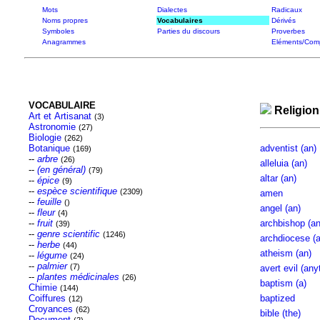
Mots
Dialectes
Radicaux
Noms propres
Vocabulaires
Dérivés
Symboles
Parties du discours
Proverbes
Anagrammes
Eléments/Com
VOCABULAIRE
Religion
Art et Artisanat
(3)
Astronomie
(27)
Biologie
(262)
Botanique
adventist (an)
(169)
--
arbre
(26)
alleluia (an)
--
(en général)
(79)
altar (an)
--
épice
(9)
--
espèce scientifique
(2309)
amen
--
feuille
()
angel (an)
--
fleur
(4)
--
fruit
archbishop (an
(39)
--
genre scientific
(1246)
archdiocese (a
--
herbe
(44)
atheism (an)
--
légume
(24)
--
palmier
(7)
avert evil (any
--
plantes médicinales
(26)
baptism (a)
Chimie
(144)
Coiffures
baptized
(12)
Croyances
(62)
bible (the)
Document