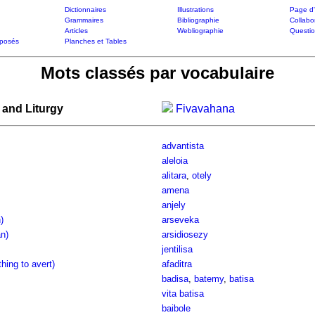
Dictionnaires
Illustrations
Page d'
Grammaires
Bibliographie
Collabo
Articles
Webliographie
Questi
posés
Planches et Tables
Mots classés par vocabulaire
 and Liturgy
Fivavahana
advantista
aleloia
alitara
,
otely
amena
anjely
)
arseveka
n)
arsidiosezy
jentilisa
thing to avert)
afaditra
badisa
,
batemy
,
batisa
vita batisa
baibole