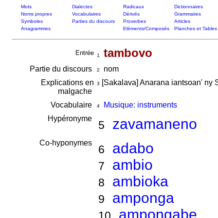
Mots
Dialectes
Radicaux
Dictionnaires
Noms propres
Vocabulaires
Dérivés
Grammaires
Symboles
Parties du discours
Proverbes
Articles
Anagrammes
Eléments/Composés
Planches et Tables
tambovo
Entrée
1
Partie du discours
nom
2
Explications en
[Sakalava] Anarana iantsoan' ny
3
malgache
Vocabulaire
Musique: instruments
4
Hypéronyme
zavamaneno
5
Co-hyponymes
adabo
6
ambio
7
ambioka
8
amponga
9
ampongabe
10