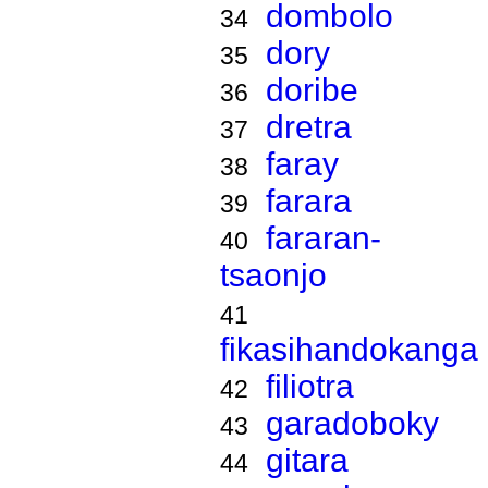
dombolo
34
dory
35
doribe
36
dretra
37
faray
38
farara
39
fararan-
40
tsaonjo
41
fikasihandokanga
filiotra
42
garadoboky
43
gitara
44