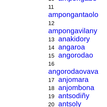
11
ampongantaolo
12
ampongavilany
anakidory
13
angaroa
14
angorodao
15
16
angorodaovava
anjomara
17
anjombona
18
antsodiñy
19
antsoly
20