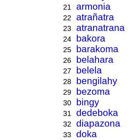
armonia
21
atrañatra
22
atranatrana
23
bakora
24
barakoma
25
belahara
26
belela
27
bengilahy
28
bezoma
29
bingy
30
dedeboka
31
diapazona
32
doka
33